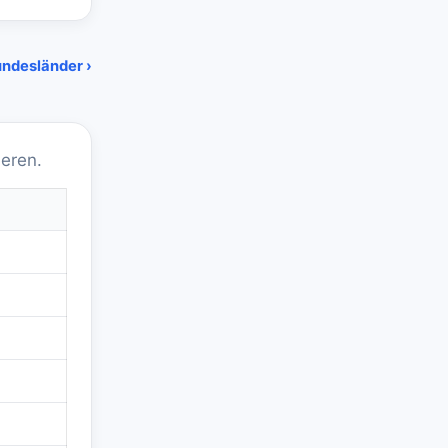
undesländer ›
eren.