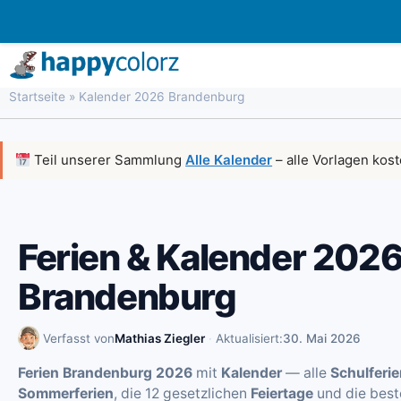
Zum
Inhalt
springen
Startseite
»
Kalender 2026 Brandenburg
Teil unserer Sammlung
Alle Kalender
– alle Vorlagen kos
Ferien & Kalender 202
Brandenburg
Verfasst von
Mathias Ziegler
·
Aktualisiert:
30. Mai 2026
Ferien Brandenburg 2026
mit
Kalender
— alle
Schulferi
Sommerferien
, die 12 gesetzlichen
Feiertage
und die best