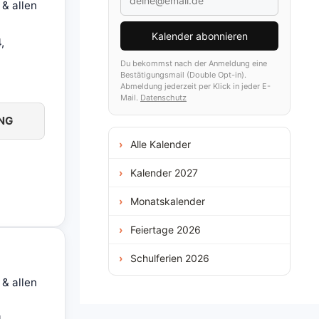
& allen
Kalender abonnieren
,
Du bekommst nach der Anmeldung eine
Bestätigungsmail (Double Opt-in).
Abmeldung jederzeit per Klick in jeder E-
Mail.
Datenschutz
NG
Alle Kalender
Kalender 2027
Monatskalender
Feiertage 2026
Schulferien 2026
& allen