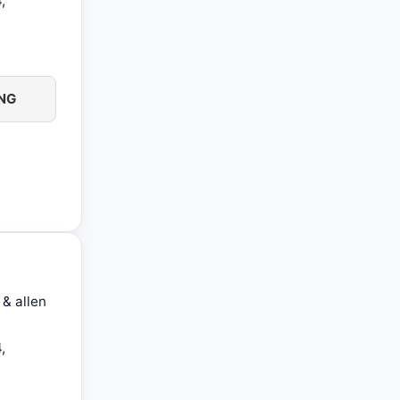
,
NG
& allen
,