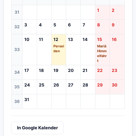
1
2
31
3
4
5
6
7
8
9
32
10
11
12
13
14
15
16
Persei
Mariä
33
den
Himm
elfahr
t
17
18
19
20
21
22
23
34
24
25
26
27
28
29
30
35
31
36
In Google Kalender