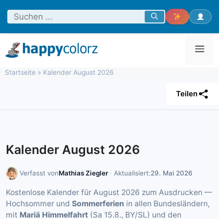
Zum
Inhalt
springen
Men
Startseite
»
Kalender August 2026
Teilen
Kalender August 2026
Verfasst von
Mathias Ziegler
·
Aktualisiert:
29. Mai 2026
Kostenlose Kalender für August 2026 zum Ausdrucken —
Hochsommer und
Sommerferien
in allen Bundesländern,
mit
Mariä Himmelfahrt
(Sa 15.8., BY/SL) und den