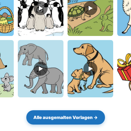
penguin colony
skilpadde
lama
elefantes africano
hund
sitte
Alle ausgemalten Vorlagen →