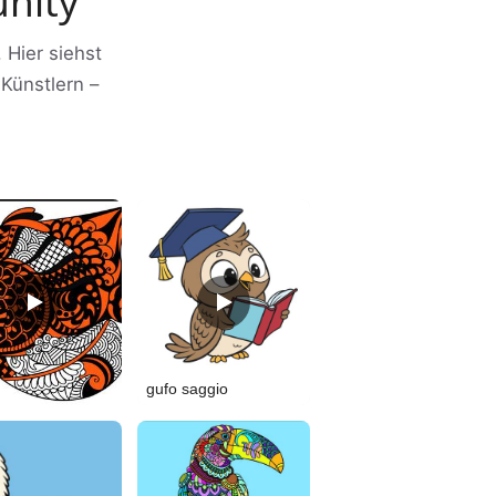
nity
 Hier siehst
Künstlern –
gufo saggio
la Fisch