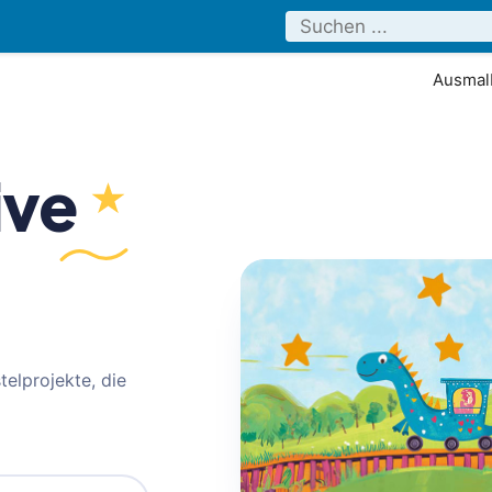
Ausmalb
ive
elprojekte, die