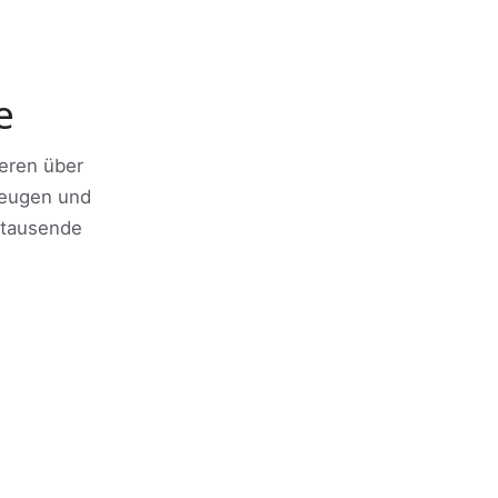
e
ieren über
zeugen und
 tausende