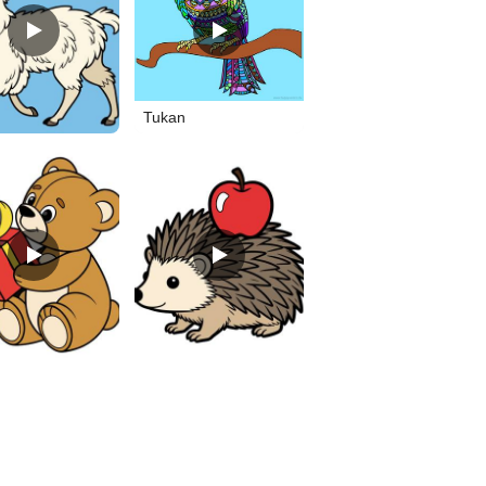
Tukan
nde bamse
jeż