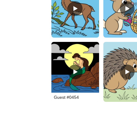
hert
pääsiäispupu
Guest #0454
igelkott