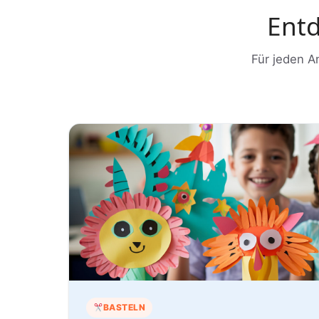
Entd
Für jeden A
BASTELN