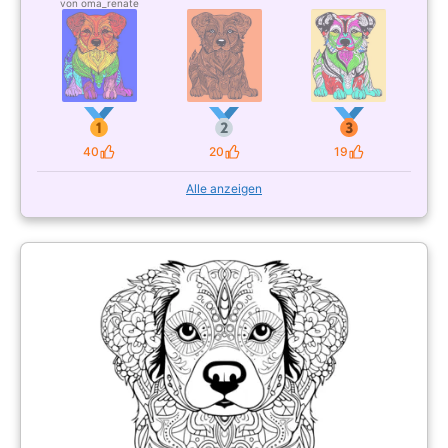
von oma_renate
40
20
19
Likes
Likes
Likes
Alle anzeigen