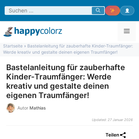
Zum
Inhalt
springen
Men
Startseite
»
Bastelanleitung für zauberhafte Kinder-Traumfänger:
Werde kreativ und gestalte deinen eigenen Traumfänger!
Bastelanleitung für zauberhafte
Kinder-Traumfänger: Werde
kreativ und gestalte deinen
eigenen Traumfänger!
Autor
Mathias
Updated: 27 Januar 2026
Teilen