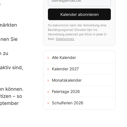
n
Kalender abonnieren
tmärkten
Du bekommst nach der Anmeldung eine
Bestätigungsmail (Double Opt-in).
Abmeldung jederzeit per Klick in jeder E-
anen Sie
Mail.
Datenschutz
n zu
Alle Kalender
aktiv sind,
Kalender 2027
Monatskalender
ten können.
Feiertage 2026
tizen – so
September
Schulferien 2026