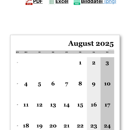
PDF
Excel
Bilddatei
(png)