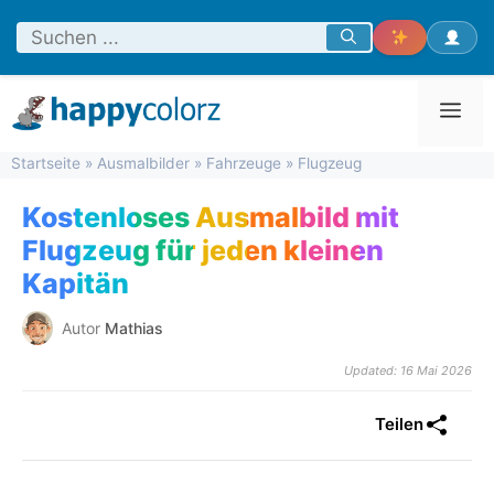
Zum
Inhalt
springen
Men
Startseite
»
Ausmalbilder
»
Fahrzeuge
»
Flugzeug
Kostenloses Ausmalbild mit
Flugzeug für jeden kleinen
Kapitän
Autor
Mathias
Updated: 16 Mai 2026
Teilen