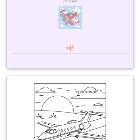
von oskar
6
Likes