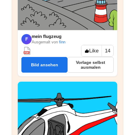
mein flugzeug
F
Ausgemalt von
finn
Like
14
PDF
Vorlage selbst
Bild ansehen
ausmalen