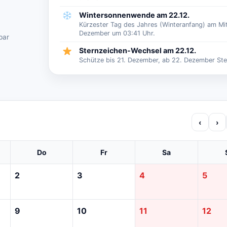
Wintersonnenwende am 22.12.
Kürzester Tag des Jahres (Winteranfang) am Mi
Dezember um 03:41 Uhr.
bar
Sternzeichen-Wechsel am 22.12.
Schütze bis 21. Dezember, ab 22. Dezember Ste
‹
›
Do
Fr
Sa
2
3
4
5
9
10
11
12