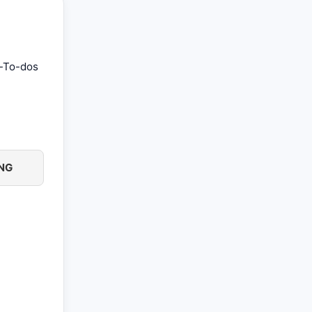
s-To-dos
NG