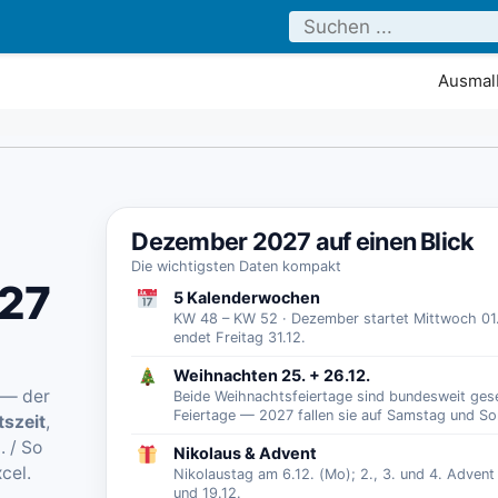
Ausmalb
Dezember 2027 auf einen Blick
Die wichtigsten Daten kompakt
027
5 Kalenderwochen
KW 48 – KW 52 · Dezember startet Mittwoch 01
endet Freitag 31.12.
Weihnachten 25. + 26.12.
 — der
Beide Weihnachtsfeiertage sind bundesweit ges
Feiertage — 2027 fallen sie auf Samstag und So
szeit
,
. / So
Nikolaus & Advent
cel.
Nikolaustag am 6.12. (Mo); 2., 3. und 4. Advent
und 19.12.