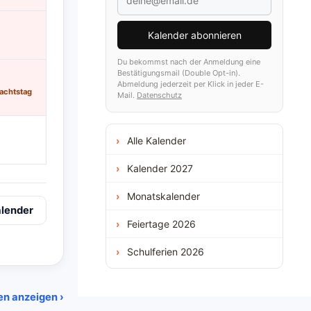
Kalender abonnieren
Du bekommst nach der Anmeldung eine
Bestätigungsmail (Double Opt-in).
Abmeldung jederzeit per Klick in jeder E-
achtstag
Mail.
Datenschutz
Alle Kalender
Kalender 2027
Monatskalender
alender
Feiertage 2026
Schulferien 2026
en anzeigen ›