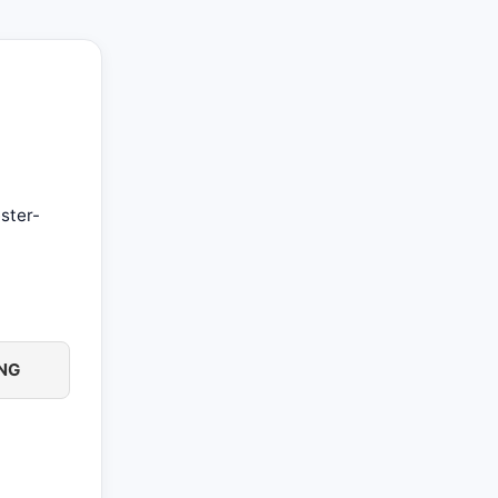
ster-
NG