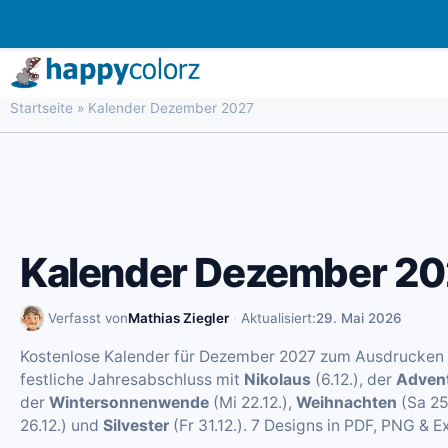
Zum
Inhalt
springen
Startseite
»
Kalender Dezember 2027
Kalender Dezember 2
Verfasst von
Mathias Ziegler
·
Aktualisiert:
29. Mai 2026
Kostenlose Kalender für Dezember 2027 zum Ausdrucken
festliche Jahresabschluss mit
Nikolaus
(6.12.), der
Advent
der
Wintersonnenwende
(Mi 22.12.),
Weihnachten
(Sa 25
26.12.) und
Silvester
(Fr 31.12.). 7 Designs in PDF, PNG & Ex