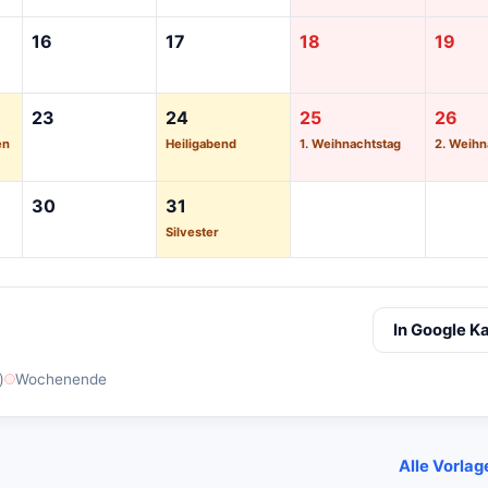
16
17
18
19
23
24
25
26
en
Heiligabend
1. Weihnachtstag
2. Weihn
30
31
Silvester
In Google K
)
Wochenende
Alle Vorlag