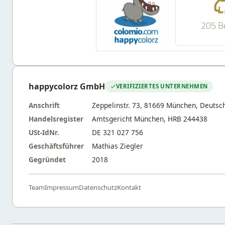
205 B
happycolorz GmbH
VERIFIZIERTES UNTERNEHMEN
Anschrift
Zeppelinstr. 73, 81669 München, Deutsc
Handelsregister
Amtsgericht München, HRB 244438
USt-IdNr.
DE 321 027 756
Geschäftsführer
Mathias Ziegler
Gegründet
2018
Team
Impressum
Datenschutz
Kontakt