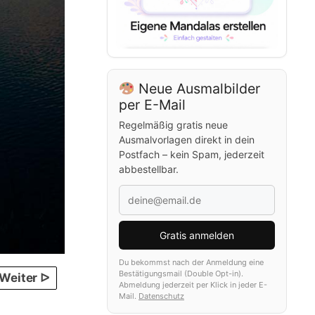
Neue Ausmalbilder
per E-Mail
Regelmäßig gratis neue
Ausmalvorlagen direkt in dein
Postfach – kein Spam, jederzeit
abbestellbar.
Gratis anmelden
Du bekommst nach der Anmeldung eine
Bestätigungsmail (Double Opt-in).
Weiter ᐅ
Abmeldung jederzeit per Klick in jeder E-
Mail.
Datenschutz