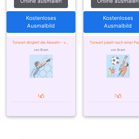
Online ausmalen
Online ausmalen
Kostenloses
Kostenloses
Ausmalbild
Ausmalbild
Torwart dirigiert die Abwehr – von
Torwart jubelt nach einer P
der Community ausgemalt
– von der Community ausge
von Bram
von Bram
1
7
Likes
Likes