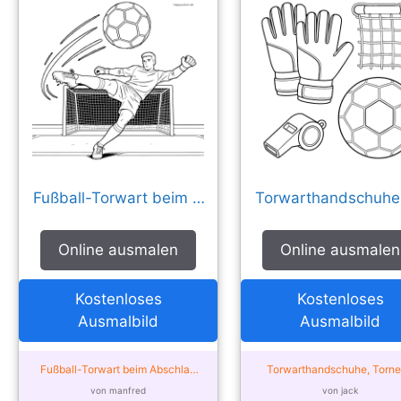
Fußball-Torwart beim Abschlag vor dem Tor
Online ausmalen
Online ausmalen
Kostenloses
Kostenloses
Ausmalbild
Ausmalbild
Fußball-Torwart beim Abschlag
Torwarthandschuhe, Torne
vor dem Tor – von der Community
Fußball und Pfeife – von d
von manfred
von jack
ausgemalt
Community ausgemalt