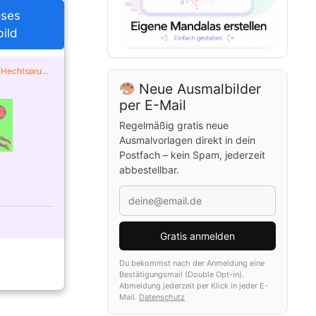
oses
ild
m Hechtsprung
ty ausgemalt
Neue Ausmalbilder
per E-Mail
Regelmäßig gratis neue
Ausmalvorlagen direkt in dein
Postfach – kein Spam, jederzeit
abbestellbar.
Gratis anmelden
Du bekommst nach der Anmeldung eine
Bestätigungsmail (Double Opt-in).
Abmeldung jederzeit per Klick in jeder E-
Mail.
Datenschutz