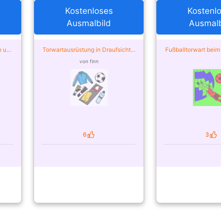
Kostenloses
Kostenl
Ausmalbild
Ausmalb
e und
Torwartausrüstung in Draufsicht –
Fußballtorwart bei
unity
von der Community ausgemalt
– von der Communi
von finn
6
3
Likes
Likes