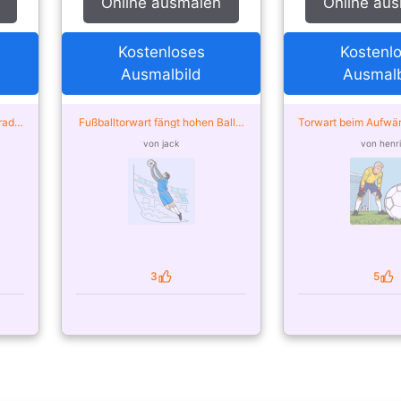
Online ausmalen
Online au
Kostenloses
Kostenl
Ausmalbild
Ausmalb
arade
Fußballtorwart fängt hohen Ball –
Torwart beim Aufwä
malt
von der Community ausgemalt
von der Communit
von jack
von henri
3
5
Likes
Likes