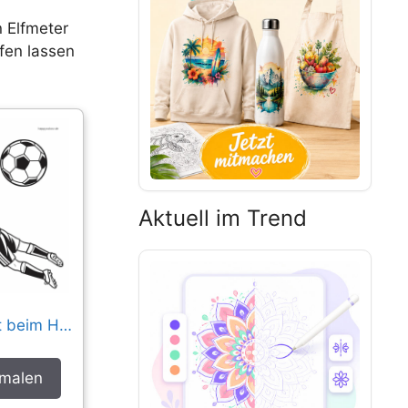
 Elfmeter
ifen lassen
Aktuell im Trend
Fußballtorwart beim Hechtsprung
smalen