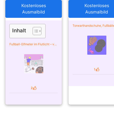
Kostenloses
Kostenloses
Ausmalbild
Ausmalbild
Torwarthandschuhe, Fußbäll
Trillerpfeife – von der Comm
Inhalt
ausgemalt
Fußball-Elfmeter im Flutlicht – von
der Community ausgemalt
1
Likes
2
Likes