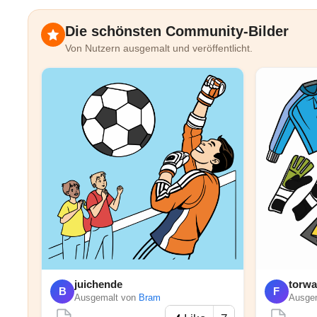
Die schönsten Community-Bilder
Von Nutzern ausgemalt und veröffentlicht.
juichende
torwa
B
F
Ausgemalt von
Bram
Ausge