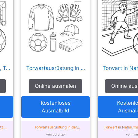
Torwarthandschuhe, Tornetz, Fußball und Pfeife
Torwartausrüstung in der Übersicht
Online ausmalen
Online au
Kostenloses
Kostenl
Ausmalbild
Ausmalb
tz,
Torwartausrüstung in der
Torwart in Nahaufna
er
Übersicht – von der Community
die Abwehr – von d
von Lorenzo
von finn
ausgemalt
ausgema