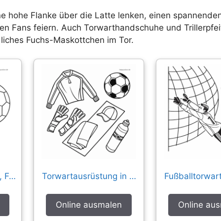
ne hohe Flanke über die Latte lenken, einen spannenden
 den Fans feiern. Auch Torwarthandschuhe und Trillerpfe
dliches Fuchs-Maskottchen im Tor.
Torwarthandschuhe, Fußbälle und Trillerpfeife
Torwartausrüstung in Draufsicht
Online ausmalen
Online au