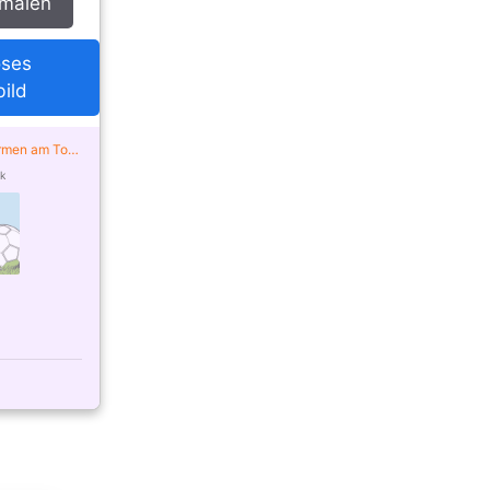
smalen
oses
ild
rmen am Tor –
y ausgemalt
k