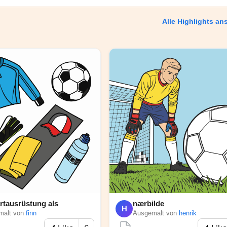
Alle Highlights a
rtausrüstung als
nærbilde
H
malt von
finn
Ausgemalt von
henrik