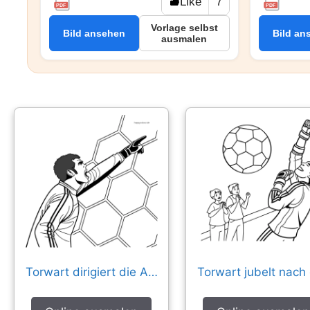
Like
7
PDF
PDF
Vorlage selbst
Bild ansehen
Bild an
ausmalen
Torwart dirigiert die Abwehr