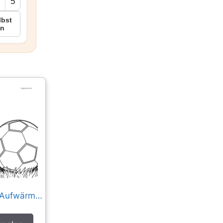
5
lbst
en
Torwart beim Aufwärmen am Tor