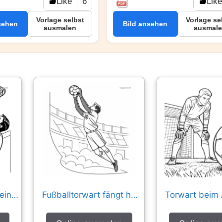
Like
6
Like
PDF
Vorlage selbst
Vorlage se
sehen
Bild ansehen
ausmalen
ausmal
Torwart jubelt nach einer Parade
Fußballtorwart fängt hohen Ball