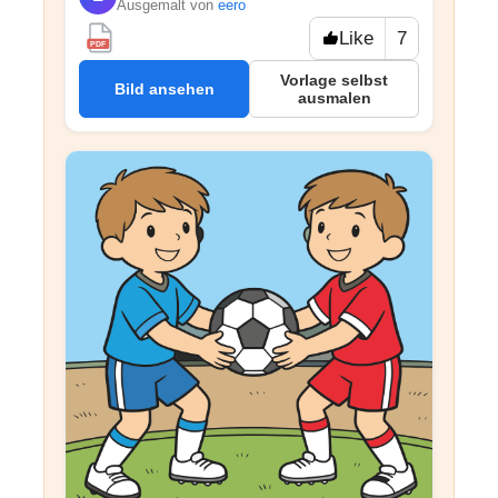
Ausgemalt von
eero
Like
7
PDF
Vorlage selbst
Bild ansehen
ausmalen