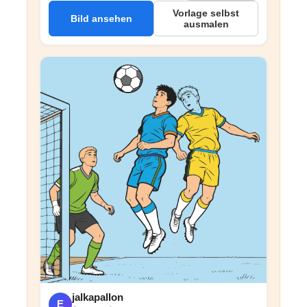
Vorlage selbst
Bild ansehen
ausmalen
jalkapallon
E