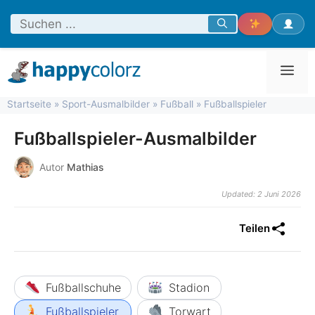
Zum
Inhalt
springen
Men
Startseite
»
Sport-Ausmalbilder
»
Fußball
»
Fußballspieler
Fußballspieler-Ausmalbilder
Autor
Mathias
Updated: 2 Juni 2026
Teilen
Fußballschuhe
Stadion
Fußballspieler
Torwart